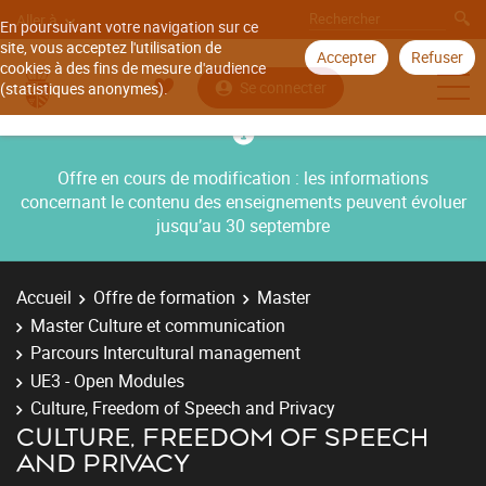
Aller à
En poursuivant votre navigation sur ce
site, vous acceptez l'utilisation de
Accepter
Refuser
cookies à des fins de mesure d'audience
Se connecter
(statistiques anonymes).
Offre en cours de modification : les informations
concernant le contenu des enseignements peuvent évoluer
jusqu’au 30 septembre
Accueil
Offre de formation
Master
Master Culture et communication
Parcours Intercultural management
UE3 - Open Modules
Culture, Freedom of Speech and Privacy
CULTURE, FREEDOM OF SPEECH
AND PRIVACY