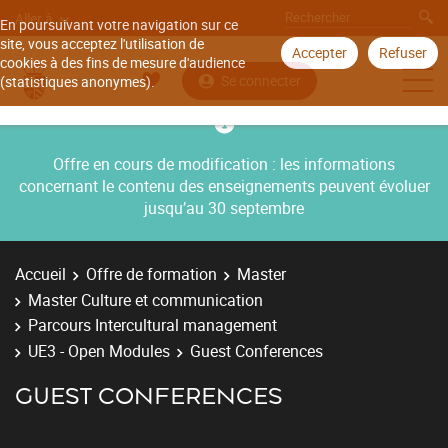
Aller à
En poursuivant votre navigation sur ce
site, vous acceptez l'utilisation de
Accepter
Refuser
cookies à des fins de mesure d'audience
Se connecter
(statistiques anonymes).
Offre en cours de modification : les informations
concernant le contenu des enseignements peuvent évoluer
jusqu’au 30 septembre
Accueil
Offre de formation
Master
Master Culture et communication
Parcours Intercultural management
UE3 - Open Modules
Guest Conferences
GUEST CONFERENCES