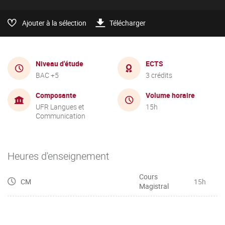
Ajouter à la sélection
Télécharger
Niveau d'étude
ECTS
BAC +5
3 crédits
Composante
Volume horaire
UFR Langues et
15h
Communication
Heures d'enseignement
Cours
CM
15h
Magistral