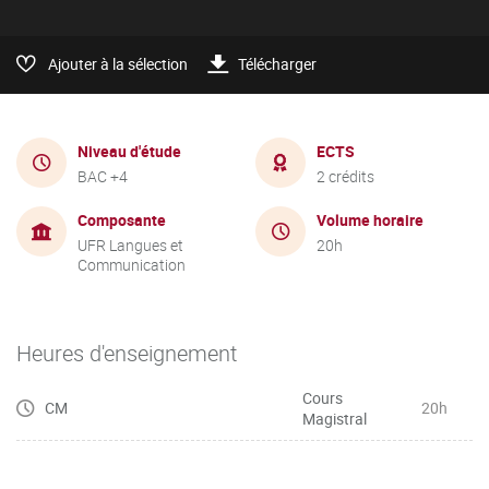
Ajouter à la sélection
Télécharger
Niveau d'étude
ECTS
BAC +4
2 crédits
Composante
Volume horaire
UFR Langues et
20h
Communication
Heures d'enseignement
Cours
CM
20h
Magistral