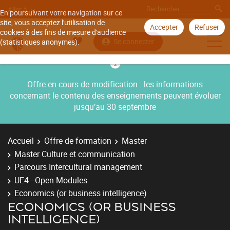
Aller à
En poursuivant votre navigation sur ce
site, vous acceptez l'utilisation de
Accepter
Refuser
cookies à des fins de mesure d'audience
Se connecter
(statistiques anonymes).
Offre en cours de modification : les informations
concernant le contenu des enseignements peuvent évoluer
jusqu’au 30 septembre
Accueil
Offre de formation
Master
Master Culture et communication
Parcours Intercultural management
UE4 - Open Modules
Economics (or business intelligence)
ECONOMICS (OR BUSINESS
INTELLIGENCE)