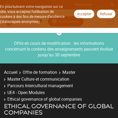
Aller à
En poursuivant votre navigation sur ce
site, vous acceptez l'utilisation de
Accepter
Refuser
cookies à des fins de mesure d'audience
Se connecter
(statistiques anonymes).
Offre en cours de modification : les informations
concernant le contenu des enseignements peuvent évoluer
jusqu’au 30 septembre
Accueil
Offre de formation
Master
Master Culture et communication
Parcours Intercultural management
UE4 - Open Modules
Ethical governance of global companies
ETHICAL GOVERNANCE OF GLOBAL
COMPANIES