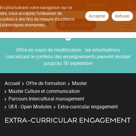
Aller à
En poursuivant votre navigation sur ce
site, vous acceptez l'utilisation de
Accepter
Refuser
cookies à des fins de mesure d'audience
Se connecter
(statistiques anonymes).
Offre en cours de modification : les informations
concernant le contenu des enseignements peuvent évoluer
jusqu’au 30 septembre
Accueil
Offre de formation
Master
Master Culture et communication
Parcours Intercultural management
UE4 - Open Modules
Extra-curricular engagement
EXTRA-CURRICULAR ENGAGEMENT