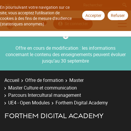
Aller à
En poursuivant votre navigation sur ce
site, vous acceptez l'utilisation de
Accepter
Refuser
cookies à des fins de mesure d'audience
Se connecter
(statistiques anonymes).
Offre en cours de modification : les informations
concernant le contenu des enseignements peuvent évoluer
jusqu’au 30 septembre
Accueil
Offre de formation
Master
Master Culture et communication
Parcours Intercultural management
UE4 - Open Modules
Forthem Digital Academy
FORTHEM DIGITAL ACADEMY