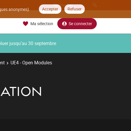
Accepter
Refuser
tiques anonymes).
Ma sélection
Se connecter
oluer jusqu’au 30 septembre
ent
UE4 - Open Modules
NATION