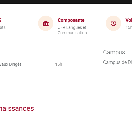
S
Composante
Vo
dits
UFR Langues et
15
Communication
Campus
Campus de Di
vaux Dirigés
15h
nnaissances