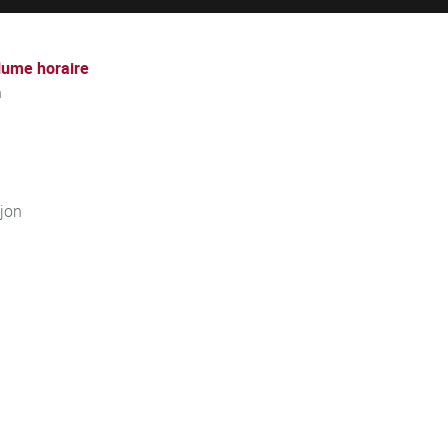
lume horaire
h
jon