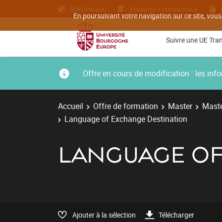
Bibliothèque
Etudiants internationaux
En poursuivant votre navigation sur ce site, vous
Suivre une UE Tra
Offre en cours de modification : les i
Accueil
Offre de formation
Master
Maste
Language of Exchange Destination
LANGUAGE OF
Ajouter à la sélection
Télécharger