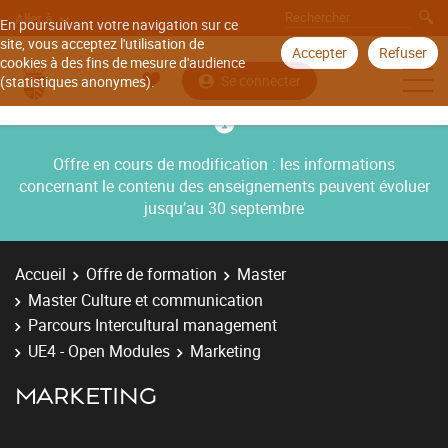
Aller à
En poursuivant votre navigation sur ce
site, vous acceptez l'utilisation de
Accepter
Refuser
cookies à des fins de mesure d'audience
Se connecter
(statistiques anonymes).
Offre en cours de modification : les informations
concernant le contenu des enseignements peuvent évoluer
jusqu’au 30 septembre
Accueil
Offre de formation
Master
Master Culture et communication
Parcours Intercultural management
UE4 - Open Modules
Marketing
MARKETING