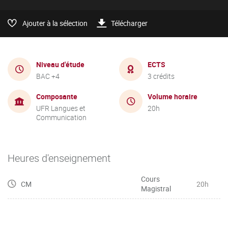
Ajouter à la sélection
Télécharger
Niveau d'étude
ECTS
BAC +4
3 crédits
Composante
Volume horaire
UFR Langues et
20h
Communication
Heures d'enseignement
Cours
CM
20h
Magistral