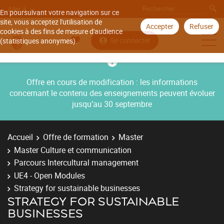
Aller à
En poursuivant votre navigation sur ce
site, vous acceptez l'utilisation de
Accepter
Refuser
cookies à des fins de mesure d'audience
Se connecter
(statistiques anonymes).
Offre en cours de modification : les informations
concernant le contenu des enseignements peuvent évoluer
jusqu’au 30 septembre
Accueil
Offre de formation
Master
Master Culture et communication
Parcours Intercultural management
UE4 - Open Modules
Strategy for sustainable businesses
STRATEGY FOR SUSTAINABLE
BUSINESSES