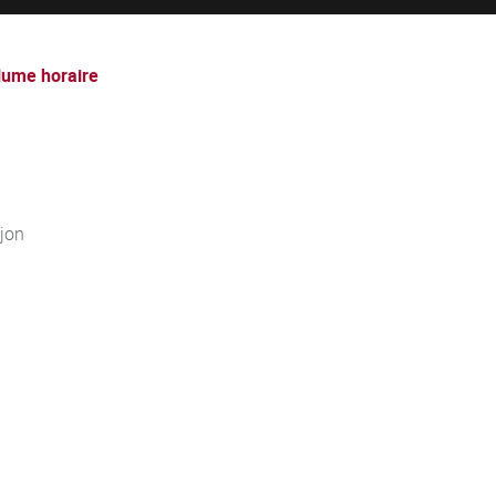
lume horaire
jon