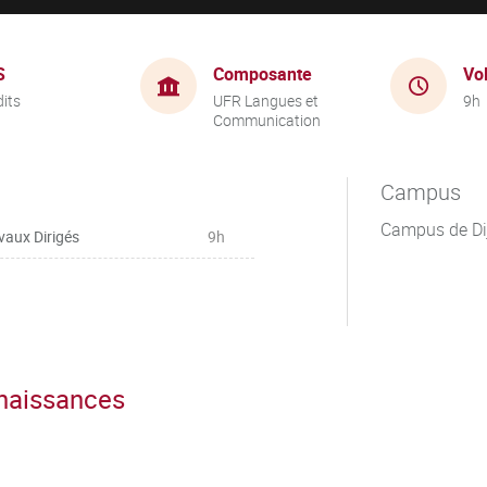
S
Composante
Vo
dits
UFR Langues et
9h
Communication
Campus
Campus de Di
vaux Dirigés
9h
nnaissances