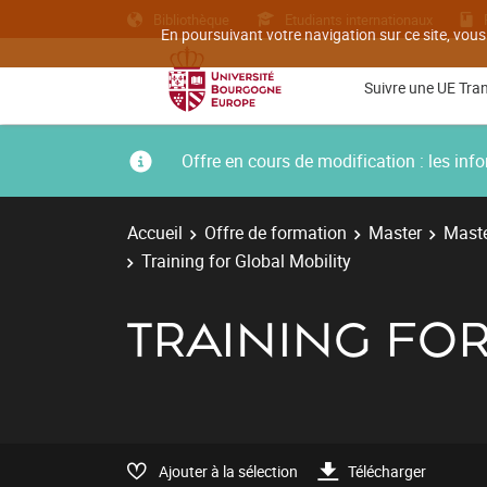
Bibliothèque
Etudiants internationaux
En poursuivant votre navigation sur ce site, vous
Suivre une UE Tra
Offre en cours de modification : les i
Accueil
Offre de formation
Master
Maste
Training for Global Mobility
TRAINING FOR
Ajouter à la sélection
Télécharger