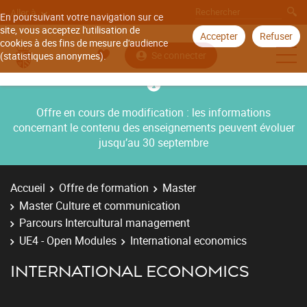
Aller à
En poursuivant votre navigation sur ce
site, vous acceptez l'utilisation de
Accepter
Refuser
cookies à des fins de mesure d'audience
Se connecter
(statistiques anonymes).
Offre en cours de modification : les informations
concernant le contenu des enseignements peuvent évoluer
jusqu’au 30 septembre
Accueil
Offre de formation
Master
Master Culture et communication
Parcours Intercultural management
UE4 - Open Modules
International economics
INTERNATIONAL ECONOMICS