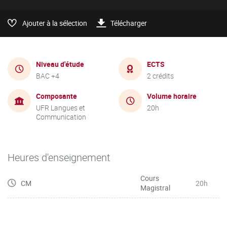
Ajouter à la sélection
Télécharger
Niveau d'étude
ECTS
BAC +4
2 crédits
Composante
Volume horaire
UFR Langues et
20h
Communication
Heures d'enseignement
Cours
CM
20h
Magistral