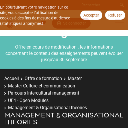
Aller à
En poursuivant votre navigation sur ce
site, vous acceptez l'utilisation de
Accepter
Refuser
cookies à des fins de mesure d'audience
Se connecter
(statistiques anonymes).
Offre en cours de modification : les informations
concernant le contenu des enseignements peuvent évoluer
jusqu’au 30 septembre
Accueil
Offre de formation
Master
Master Culture et communication
Parcours Intercultural management
UE4 - Open Modules
Management & Organisational theories
MANAGEMENT & ORGANISATIONAL
THEORIES