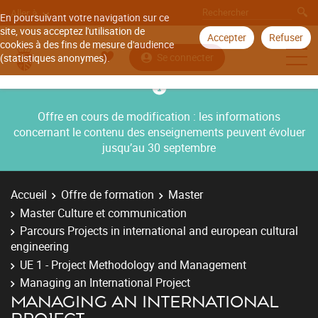
Aller à
En poursuivant votre navigation sur ce
site, vous acceptez l'utilisation de
Accepter
Refuser
cookies à des fins de mesure d'audience
Se connecter
(statistiques anonymes).
Offre en cours de modification : les informations
concernant le contenu des enseignements peuvent évoluer
jusqu’au 30 septembre
Accueil
Offre de formation
Master
Master Culture et communication
Parcours Projects in international and european cultural
engineering
UE 1 - Project Methodology and Management
Managing an International Project
MANAGING AN INTERNATIONAL