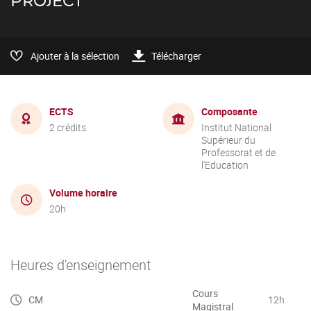
PROJECT
Ajouter à la sélection
Télécharger
ECTS
Composante
2 crédits
Institut National
Supérieur du
Professorat et de
l'Education
Volume horaire
20h
Heures d'enseignement
Cours
CM
12h
Magistral