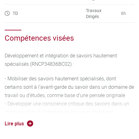
Travaux
TD
8h
Dirigés
Compétences visées
Développement et intégration de savoirs hautement
spécialisés (RNCP34836BC02) :
- Mobiliser des savoirs hautement spécialisés, dont
certains sont à l’avant-garde du savoir dans un domaine de
travail ou d’études, comme base d’une pensée originale
- Développer une conscience critique des savoirs dans un
domaine et/ou à l’interface de plusieurs domaines
- Résoudre des problèmes pour développer de nouveaux
Lire plus
savoirs et de nouvelles procédures et intégrer les savoirs de
différents domaines.