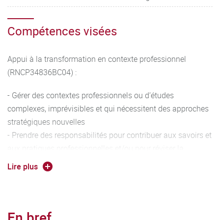
Compétences visées
Appui à la transformation en contexte professionnel
(RNCP34836BC04) :
- Gérer des contextes professionnels ou d’études
complexes, imprévisibles et qui nécessitent des approches
stratégiques nouvelles
- Prendre des responsabilités pour contribuer aux savoirs et
aux pratiques professionnelles et/ou pour réviser la
performance stratégique d'une équipe
Lire plus
- Conduire un projet (conception, pilotage, coordination
d’équipe, mise en œuvre et gestion, évaluation, diffusion)
pouvant mobiliser des compétences pluridisciplinaires
En bref
dans un cadre collaboratif