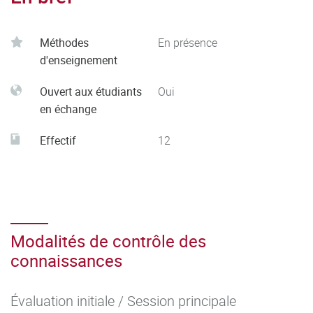
- Analyser ses actions en situation professionnelle,
s’autoévaluer pour améliorer sa pratique dans le cadre
Méthodes
En présence
d'une démarche qualité
d'enseignement
- Respecter les principes d’éthique, de déontologie et de
responsabilité environnementale
Ouvert aux étudiants
Oui
en échange
Effectif
12
Modalités de contrôle des
connaissances
Évaluation initiale / Session principale