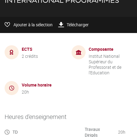
INTERNATIONAL PROGRAMMES
Ajouter à la sélection
Télécharger
ECTS
Composante
2 crédits
Institut National
Supérieur du
Professorat et de
l'Education
Volume horaire
20h
Heures d'enseignement
Travaux
TD
20h
Dirigés