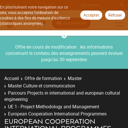
Aller à
En poursuivant votre navigation sur ce
site, vous acceptez l'utilisation de
Accepter
Refuser
cookies à des fins de mesure d'audience
Se connecter
(statistiques anonymes).
Offre en cours de modification : les informations
concernant le contenu des enseignements peuvent évoluer
jusqu’au 30 septembre
Accueil
Offre de formation
Master
Master Culture et communication
Parcours Projects in international and european cultural
engineering
UE 1 - Project Methodology and Management
European Cooperation International Programmes
EUROPEAN COOPERATION