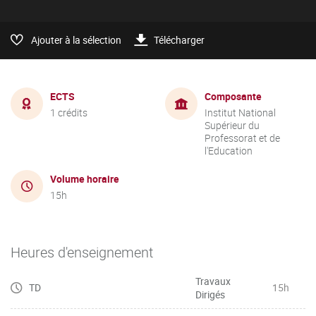
Ajouter à la sélection
Télécharger
ECTS
Composante
1 crédits
Institut National
Supérieur du
Professorat et de
l'Education
Volume horaire
15h
Heures d'enseignement
Travaux
TD
15h
Dirigés