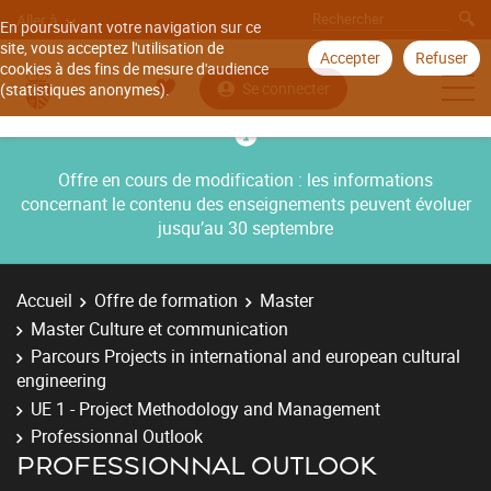
Aller à
En poursuivant votre navigation sur ce
site, vous acceptez l'utilisation de
Accepter
Refuser
cookies à des fins de mesure d'audience
Se connecter
(statistiques anonymes).
Offre en cours de modification : les informations
concernant le contenu des enseignements peuvent évoluer
jusqu’au 30 septembre
Accueil
Offre de formation
Master
Master Culture et communication
Parcours Projects in international and european cultural
engineering
UE 1 - Project Methodology and Management
Professionnal Outlook
PROFESSIONNAL OUTLOOK