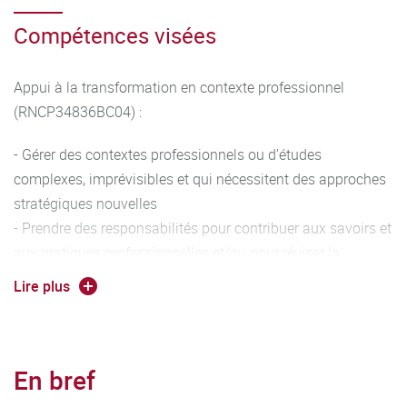
Compétences visées
Appui à la transformation en contexte professionnel
(RNCP34836BC04) :
- Gérer des contextes professionnels ou d’études
complexes, imprévisibles et qui nécessitent des approches
stratégiques nouvelles
- Prendre des responsabilités pour contribuer aux savoirs et
aux pratiques professionnelles et/ou pour réviser la
performance stratégique d'une équipe
Lire plus
- Conduire un projet (conception, pilotage, coordination
d’équipe, mise en œuvre et gestion, évaluation, diffusion)
pouvant mobiliser des compétences pluridisciplinaires
En bref
dans un cadre collaboratif
- Analyser ses actions en situation professionnelle,