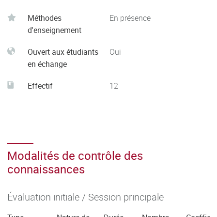
s’autoévaluer pour améliorer sa pratique dans le cadre
Méthodes
En présence
d'une démarche qualité
d'enseignement
- Respecter les principes d’éthique, de déontologie et de
responsabilité environnementale
Ouvert aux étudiants
Oui
en échange
Effectif
12
Modalités de contrôle des
connaissances
Évaluation initiale / Session principale