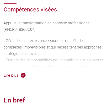
Compétences visées
Appui à la transformation en contexte professionnel
(RNCP34836BC04) :
- Gérer des contextes professionnels ou d’études
complexes, imprévisibles et qui nécessitent des approches
stratégiques nouvelles
- Prendre des responsabilités pour contribuer aux savoirs et
aux pratiques professionnelles et/ou pour réviser la
performance stratégique d'une équipe
Lire plus
- Conduire un projet (conception, pilotage, coordination
d’équipe, mise en œuvre et gestion, évaluation, diffusion)
pouvant mobiliser des compétences pluridisciplinaires
En bref
dans un cadre collaboratif
- Analyser ses actions en situation professionnelle,