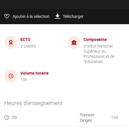
Ajouter à la sélection
Télécharger
ECTS
Composante
2 crédits
Institut National
Supérieur du
Professorat et de
l'Education
Volume horaire
15h
Heures d'enseignement
Travaux
TD
15h
Dirigés