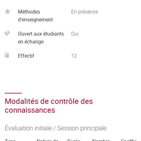
s’autoévaluer pour améliorer sa pratique dans le cadre
Méthodes
En présence
d'une démarche qualité
d'enseignement
- Respecter les principes d’éthique, de déontologie et de
responsabilité environnementale
Ouvert aux étudiants
Oui
en échange
Effectif
12
Modalités de contrôle des
connaissances
Évaluation initiale / Session principale