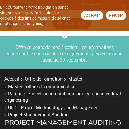
Aller à
En poursuivant votre navigation sur ce
site, vous acceptez l'utilisation de
Accepter
Refuser
cookies à des fins de mesure d'audience
Se connecter
(statistiques anonymes).
Offre en cours de modification : les informations
concernant le contenu des enseignements peuvent évoluer
jusqu’au 30 septembre
Accueil
Offre de formation
Master
Master Culture et communication
Parcours Projects in international and european cultural
engineering
UE 1 - Project Methodology and Management
Project Management Auditing
PROJECT MANAGEMENT AUDITING