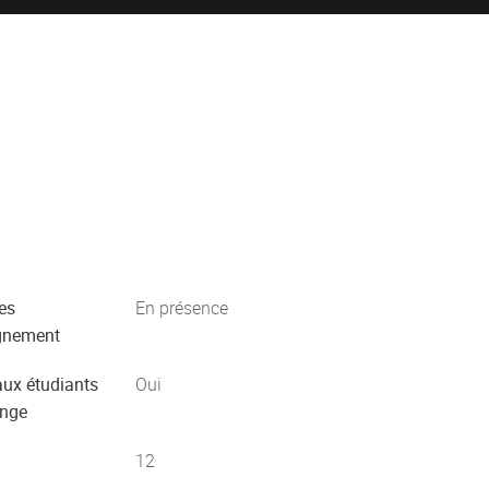
es
En présence
gnement
aux étudiants
Oui
ange
12