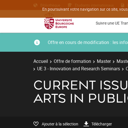
Bibliothèque
Etudiants internationaux
En poursuivant votre navigation sur ce site, vous
Suivre une UE Tra
Offre en cours de modification : les i
Accueil
Offre de formation
Master
Maste
UE 3 - Innovation and Research Seminars
C
CURRENT ISSU
ARTS IN PUBL
Ajouter à la sélection
Télécharger