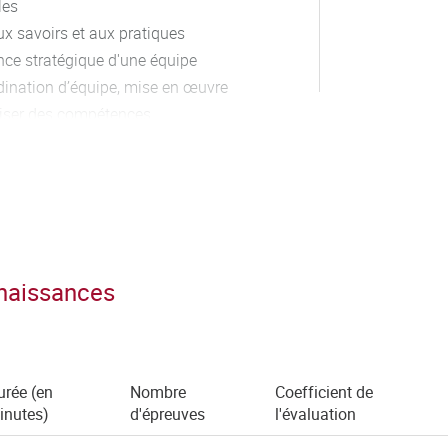
les
ux savoirs et aux pratiques
nce stratégique d'une équipe
rdination d’équipe, mise en œuvre
iliser des compétences
elle, s’autoévaluer pour améliorer
té
gie et de responsabilité
nnaissances
urée (en
Nombre
Coefficient de
inutes)
d'épreuves
l'évaluation