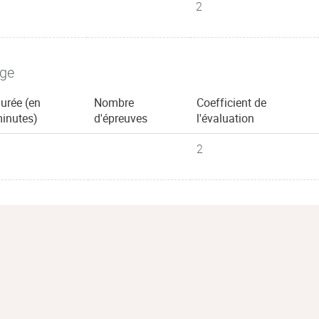
2
age
urée (en
Nombre
Coefficient de
inutes)
d'épreuves
l'évaluation
2