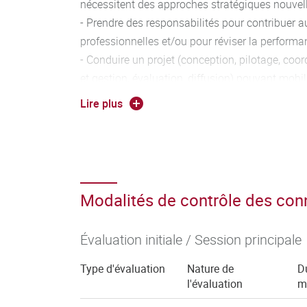
nécessitent des approches stratégiques nouvel
- Prendre des responsabilités pour contribuer a
professionnelles et/ou pour réviser la performa
- Conduire un projet (conception, pilotage, coo
et gestion, évaluation, diffusion) pouvant mob
pluridisciplinaires dans un cadre collaboratif
Lire plus
- Analyser ses actions en situation professionn
sa pratique dans le cadre d'une démarche quali
- Respecter les principes d’éthique, de déontolo
environnementale
Modalités de contrôle des co
Évaluation initiale / Session principale
Type d'évaluation
Nature de
D
l'évaluation
m