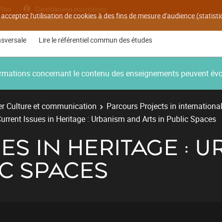
Plan
Candidatures inscriptions
 acceptez l'utilisation de cookies à des fins de mesure d'audience (statis
nsversale
Lire le référentiel commun des études
nformations concernant le contenu des enseignements peuvent év
r Culture et communication
Parcours Projects in internationa
urrent Issues in Heritage : Urbanism and Arts in Public Spaces
ES IN HERITAGE : 
IC SPACES