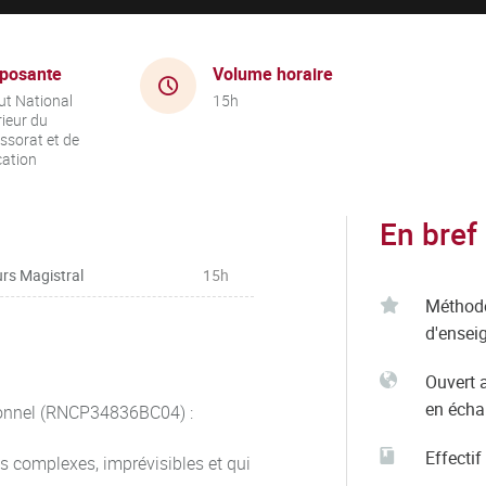
posante
Volume horaire
tut National
15h
ieur du
ssorat et de
cation
En bref
rs Magistral
15h
Méthod
d'ensei
Ouvert 
en éch
sionnel (RNCP34836BC04) :
Effectif
s complexes, imprévisibles et qui