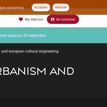
Accepter
Refuser
tiques anonymes).
Ma sélection
Se connecter
oluer jusqu’au 30 septembre
l and european cultural engineering
URBANISM AND