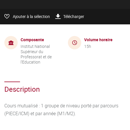
Ajouter à la sélection
Télécharger
Composante
Volume horaire
Institut National
15h
Supérieur du
Professorat et de
l'Education
Description
Cours mutualisé : 1 groupe de niveau porté par parcours
(PIECE/ICM) et par année (M1/M2).