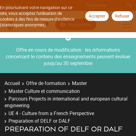
Aller à
En poursuivant votre navigation sur ce
site, vous acceptez l'utilisation de
Accepter
Refuser
cookies à des fins de mesure d'audience
Se connecter
(statistiques anonymes).
Offre en cours de modification : les informations
concernant le contenu des enseignements peuvent évoluer
jusqu’au 30 septembre
Accueil
Offre de formation
Master
Master Culture et communication
Parcours Projects in international and european cultural
engineering
UE 4 - Culture from a French Perspective
Preparation of DELF or DALF
PREPARATION OF DELF OR DALF