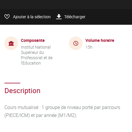
Ajouter à la sélection
Télécharger
Composante
Volume horaire
Institut National
15h
Supérieur du
Professorat et de
l'Education
Description
Cours mutualisé : 1 groupe de niveau porté par parcours
(PIECE/ICM) et par année (M1/M2).