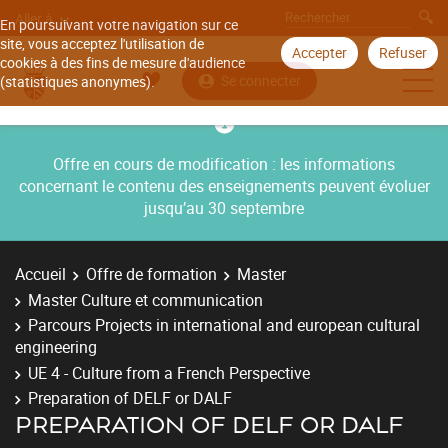
Aller à
En poursuivant votre navigation sur ce
site, vous acceptez l'utilisation de
Accepter
Refuser
cookies à des fins de mesure d'audience
Se connecter
(statistiques anonymes).
Offre en cours de modification : les informations
concernant le contenu des enseignements peuvent évoluer
jusqu’au 30 septembre
Accueil
Offre de formation
Master
Master Culture et communication
Parcours Projects in international and european cultural
engineering
UE 4 - Culture from a French Perspective
Preparation of DELF or DALF
PREPARATION OF DELF OR DALF