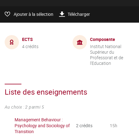
Ajouter à la sélection
Télécharger
ECTS
Composante
4 crédits
Institut National
Supérieur du
Professorat et de
l'Education
Liste des enseignements
Au choix : 2 parmi 5
Management Behaviour :
Psychology and Sociology of
2 crédits
15h
Transition