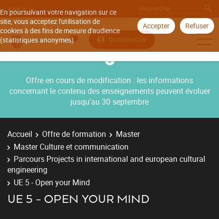
Aller à
En poursuivant votre navigation sur ce
site, vous acceptez l'utilisation de
Accepter
Refuser
cookies à des fins de mesure d'audience
Se connecter
(statistiques anonymes).
Offre en cours de modification : les informations
concernant le contenu des enseignements peuvent évoluer
jusqu’au 30 septembre
Accueil
Offre de formation
Master
Master Culture et communication
Parcours Projects in international and european cultural
engineering
UE 5 - Open your Mind
UE 5 - OPEN YOUR MIND