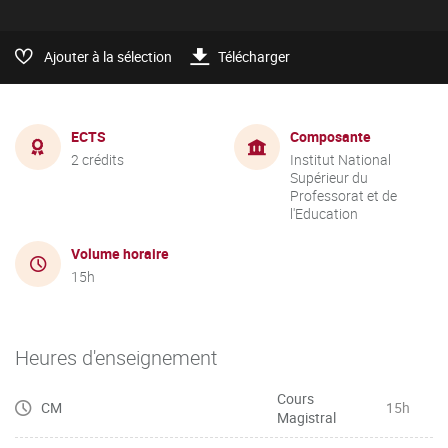
Ajouter à la sélection
Télécharger
ECTS
Composante
2 crédits
Institut National
Supérieur du
Professorat et de
l'Education
Volume horaire
15h
Heures d'enseignement
Cours
CM
15h
Magistral