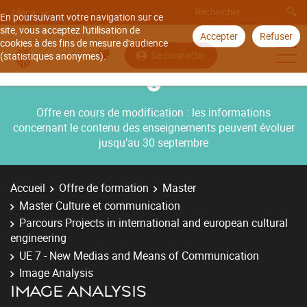
Aller à
En poursuivant votre navigation sur ce
site, vous acceptez l'utilisation de
Accepter
Refuser
cookies à des fins de mesure d'audience
Se connecter
(statistiques anonymes).
Offre en cours de modification : les informations
concernant le contenu des enseignements peuvent évoluer
jusqu’au 30 septembre
Accueil
Offre de formation
Master
Master Culture et communication
Parcours Projects in international and european cultural
engineering
UE 7 - New Medias and Means of Communication
Image Analysis
IMAGE ANALYSIS