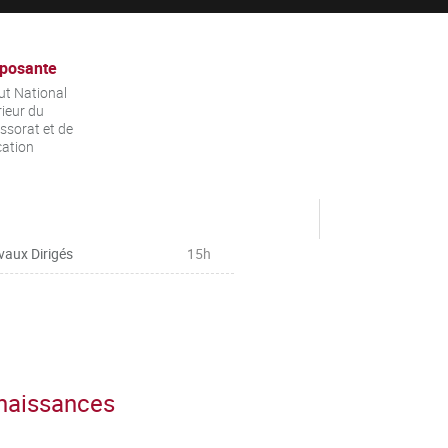
posante
tut National
ieur du
ssorat et de
cation
vaux Dirigés
15h
nnaissances