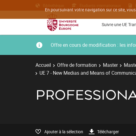
Bibliothèque
Etudiants internationaux
En poursuivant votre navigation sur ce site, vous
Suivre une UE Tra
Offre en cours de modification : les i
Accueil
Offre de formation
Master
Maste
UE 7 - New Medias and Means of Communic
PROFESSIONA
Ajouter à la sélection
Télécharger