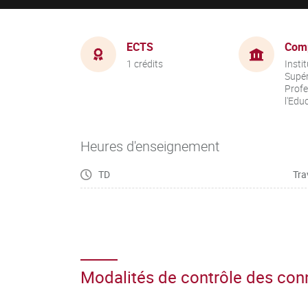
ECTS
Com
1 crédits
Insti
Supér
Profe
l'Edu
Heures d'enseignement
TD
Tra
Modalités de contrôle des co