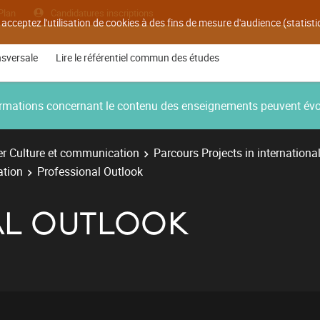
Plan
Candidatures inscriptions
 acceptez l'utilisation de cookies à des fins de mesure d'audience (statis
nsversale
Lire le référentiel commun des études
nformations concernant le contenu des enseignements peuvent év
r Culture et communication
Parcours Projects in internationa
ation
Professional Outlook
L OUTLOOK