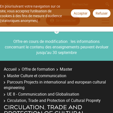
Aller à
En poursuivant votre navigation sur ce
site, vous acceptez l'utilisation de
Accepter
Refuser
cookies à des fins de mesure d'audience
Se connecter
(statistiques anonymes).
Offre en cours de modification : les informations
concernant le contenu des enseignements peuvent évoluer
jusqu’au 30 septembre
Accueil
Offre de formation
Master
Master Culture et communication
Parcours Projects in international and european cultural
engineering
UE 8 - Communication and Globalisation
Circulation, Trade and Protection of Cultural Proprety
CIRCULATION, TRADE AND