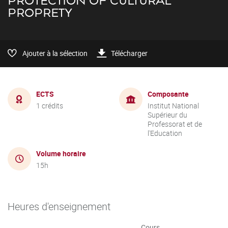
PROTECTION OF CULTURAL
PROPRETY
Ajouter à la sélection
Télécharger
ECTS
Composante
1 crédits
Institut National
Supérieur du
Professorat et de
l'Education
Volume horaire
15h
Heures d'enseignement
Cours