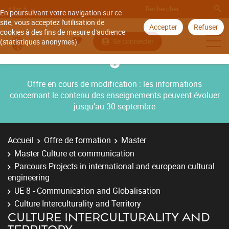
Aller à
En poursuivant votre navigation sur ce
site, vous acceptez l'utilisation de
Accepter
Refuser
cookies à des fins de mesure d'audience
Se connecter
(statistiques anonymes).
Offre en cours de modification : les informations
concernant le contenu des enseignements peuvent évoluer
jusqu’au 30 septembre
Accueil
Offre de formation
Master
Master Culture et communication
Parcours Projects in international and european cultural
engineering
UE 8 - Communication and Globalisation
Culture Interculturality and Territory
CULTURE INTERCULTURALITY AND