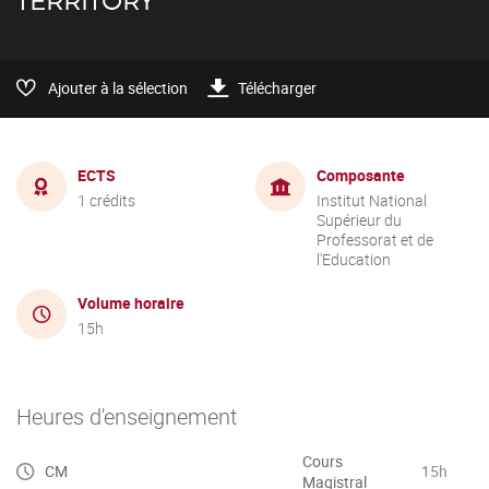
TERRITORY
Ajouter à la sélection
Télécharger
ECTS
Composante
1 crédits
Institut National
Supérieur du
Professorat et de
l'Education
Volume horaire
15h
Heures d'enseignement
Cours
CM
15h
Magistral