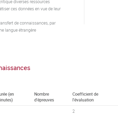
 critique diverses ressources
étiser ces données en vue de leur
ransfert de connaissances, par
 une langue étrangère
nnaissances
urée (en
Nombre
Coefficient de
inutes)
d'épreuves
l'évaluation
2