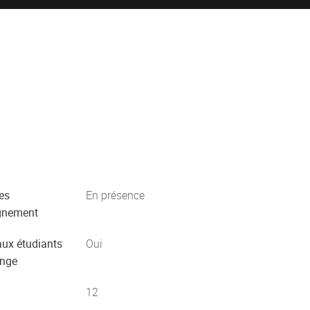
es
En présence
gnement
aux étudiants
Oui
ange
12