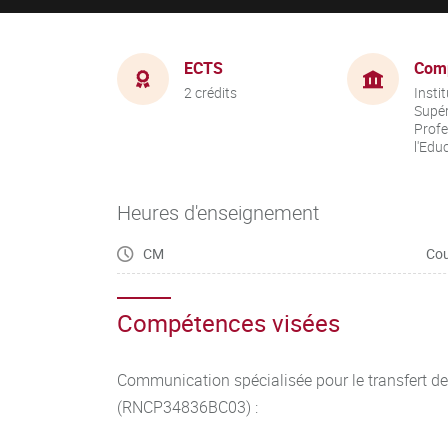
ECTS
Com
2 crédits
Insti
Supér
Profe
l'Edu
Heures d'enseignement
CM
Cou
Compétences visées
Communication spécialisée pour le transfert d
(RNCP34836BC03) :