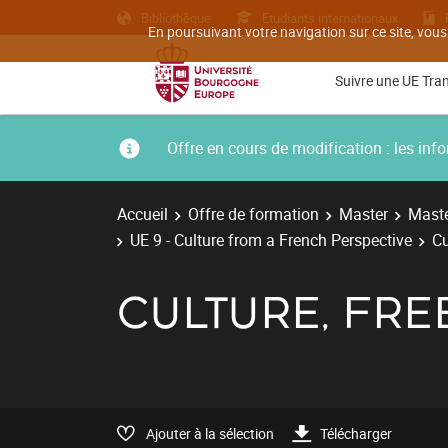
Bibliothèque
Etudiants internationaux
En poursuivant votre navigation sur ce site, vous
Suivre une UE Tra
Offre en cours de modification : les i
Accueil
Offre de formation
Master
Maste
UE 9 - Culture from a French Perspective
Cu
CULTURE, FR
Ajouter à la sélection
Télécharger