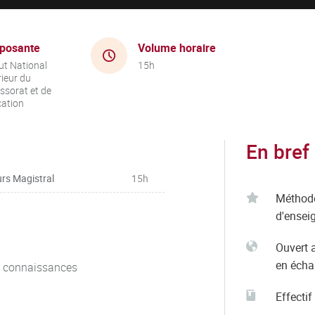
posante
Volume horaire
tut National
15h
ieur du
ssorat et de
cation
En bref
rs Magistral
15h
Méthod
d'ensei
Ouvert 
en éch
e connaissances
Effectif