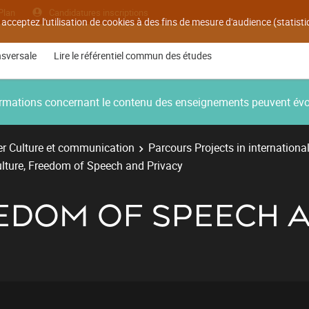
Plan
Candidatures inscriptions
 acceptez l'utilisation de cookies à des fins de mesure d'audience (statis
nsversale
Lire le référentiel commun des études
nformations concernant le contenu des enseignements peuvent év
r Culture et communication
Parcours Projects in internationa
lture, Freedom of Speech and Privacy
EEDOM OF SPEECH A