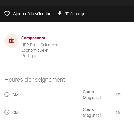
Ajouter à la sélection
Télécharger
Composante
UFR Droit, Sciences
Économique et
Politique
Heures d'enseignement
Cours
CM
15h
Magistral
Cours
CM
15h
Magistral