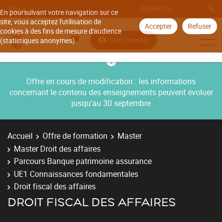
Aller à
En poursuivant votre navigation sur ce
site, vous acceptez l'utilisation de
Accepter
Refuser
cookies à des fins de mesure d'audience
Se connecter
(statistiques anonymes).
Offre en cours de modification : les informations
concernant le contenu des enseignements peuvent évoluer
jusqu’au 30 septembre
Accueil
Offre de formation
Master
Master Droit des affaires
Parcours Banque patrimoine assurance
UE1 Connaissances fondamentales
Droit fiscal des affaires
DROIT FISCAL DES AFFAIRES