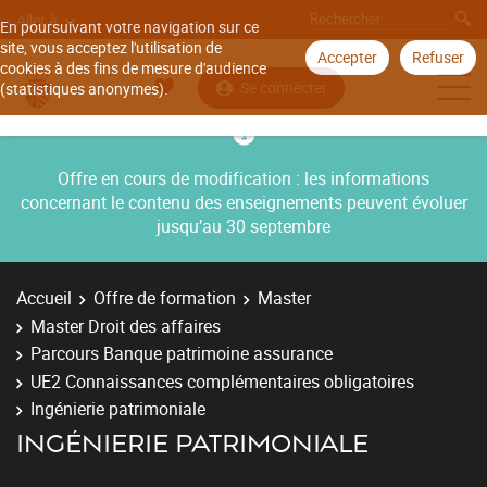
Aller à
En poursuivant votre navigation sur ce
site, vous acceptez l'utilisation de
Accepter
Refuser
cookies à des fins de mesure d'audience
Se connecter
(statistiques anonymes).
Offre en cours de modification : les informations
concernant le contenu des enseignements peuvent évoluer
jusqu’au 30 septembre
Accueil
Offre de formation
Master
Master Droit des affaires
Parcours Banque patrimoine assurance
UE2 Connaissances complémentaires obligatoires
Ingénierie patrimoniale
INGÉNIERIE PATRIMONIALE