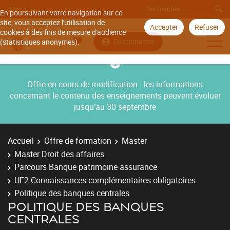
Aller à
En poursuivant votre navigation sur ce
site, vous acceptez l'utilisation de
Accepter
Refuser
cookies à des fins de mesure d'audience
Se connecter
(statistiques anonymes).
Offre en cours de modification : les informations
concernant le contenu des enseignements peuvent évoluer
jusqu’au 30 septembre
Accueil
Offre de formation
Master
Master Droit des affaires
Parcours Banque patrimoine assurance
UE2 Connaissances complémentaires obligatoires
Politique des banques centrales
POLITIQUE DES BANQUES
CENTRALES