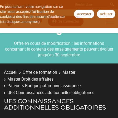
Aller à
En poursuivant votre navigation sur ce
site, vous acceptez l'utilisation de
Accepter
Refuser
cookies à des fins de mesure d'audience
Se connecter
(statistiques anonymes).
Offre en cours de modification : les informations
concernant le contenu des enseignements peuvent évoluer
jusqu’au 30 septembre
Accueil
Offre de formation
Master
Master Droit des affaires
Parcours Banque patrimoine assurance
UE3 Connaissances additionnelles obligatoires
UE3 CONNAISSANCES
ADDITIONNELLES OBLIGATOIRES