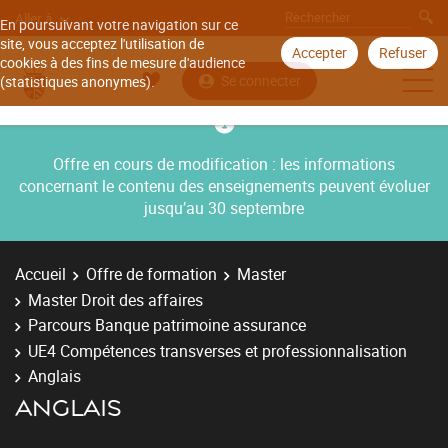
Aller à
En poursuivant votre navigation sur ce
site, vous acceptez l'utilisation de
Accepter
Refuser
cookies à des fins de mesure d'audience
Se connecter
(statistiques anonymes).
Offre en cours de modification : les informations
concernant le contenu des enseignements peuvent évoluer
jusqu’au 30 septembre
Accueil
Offre de formation
Master
Master Droit des affaires
Parcours Banque patrimoine assurance
UE4 Compétences transverses et professionnalisation
Anglais
ANGLAIS