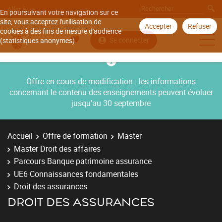
Aller à
En poursuivant votre navigation sur ce
site, vous acceptez l'utilisation de
Accepter
Refuser
cookies à des fins de mesure d'audience
Se connecter
(statistiques anonymes).
Offre en cours de modification : les informations
concernant le contenu des enseignements peuvent évoluer
jusqu’au 30 septembre
Accueil
Offre de formation
Master
Master Droit des affaires
Parcours Banque patrimoine assurance
UE6 Connaissances fondamentales
Droit des assurances
DROIT DES ASSURANCES