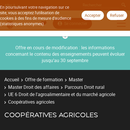
Aller à
En poursuivant votre navigation sur ce
site, vous acceptez l'utilisation de
Accepter
Refuser
cookies à des fins de mesure d'audience
Se connecter
(statistiques anonymes).
Offre en cours de modification : les informations
concernant le contenu des enseignements peuvent évoluer
jusqu’au 30 septembre
Accueil
Offre de formation
Master
Master Droit des affaires
Parcours Droit rural
UE 6 Droit de l'agroalimentaire et du marché agricole
Coopératives agricoles
COOPÉRATIVES AGRICOLES