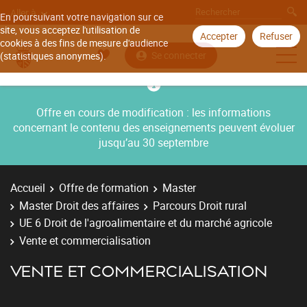
Aller à
En poursuivant votre navigation sur ce
site, vous acceptez l'utilisation de
Accepter
Refuser
cookies à des fins de mesure d'audience
Se connecter
(statistiques anonymes).
Offre en cours de modification : les informations
concernant le contenu des enseignements peuvent évoluer
jusqu’au 30 septembre
Accueil
Offre de formation
Master
Master Droit des affaires
Parcours Droit rural
UE 6 Droit de l'agroalimentaire et du marché agricole
Vente et commercialisation
VENTE ET COMMERCIALISATION