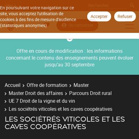
Aller à
En poursuivant votre navigation sur ce
site, vous acceptez l'utilisation de
Accepter
Refuser
cookies à des fins de mesure d'audience
Se connecter
(statistiques anonymes).
Offre en cours de modification : les informations
concernant le contenu des enseignements peuvent évoluer
jusqu’au 30 septembre
Accueil
Offre de formation
Master
Master Droit des affaires
Parcours Droit rural
UE 7 Droit de la vigne et du vin
Les sociétrés viticoles et les caves coopératives
LES SOCIÉTRÉS VITICOLES ET LES
CAVES COOPÉRATIVES