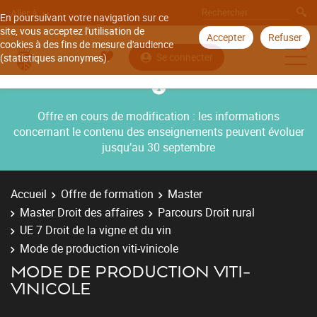
Aller à
En poursuivant votre navigation sur ce
site, vous acceptez l'utilisation de
Accepter
Refuser
cookies à des fins de mesure d'audience
Se connecter
(statistiques anonymes).
Offre en cours de modification : les informations
concernant le contenu des enseignements peuvent évoluer
jusqu’au 30 septembre
Accueil
Offre de formation
Master
Master Droit des affaires
Parcours Droit rural
UE 7 Droit de la vigne et du vin
Mode de production viti-vinicole
MODE DE PRODUCTION VITI-
VINICOLE