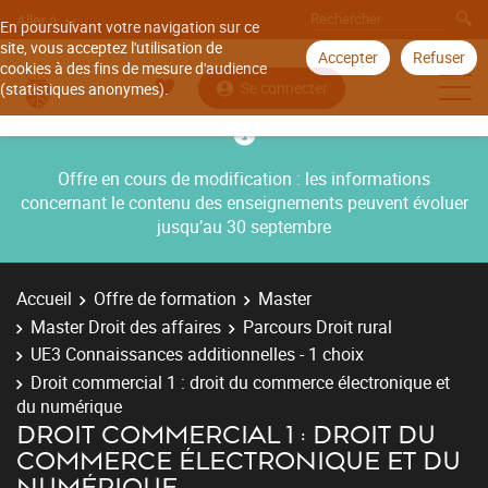
Aller à
En poursuivant votre navigation sur ce
site, vous acceptez l'utilisation de
Accepter
Refuser
cookies à des fins de mesure d'audience
Se connecter
(statistiques anonymes).
Offre en cours de modification : les informations
concernant le contenu des enseignements peuvent évoluer
jusqu’au 30 septembre
Accueil
Offre de formation
Master
Master Droit des affaires
Parcours Droit rural
UE3 Connaissances additionnelles - 1 choix
Droit commercial 1 : droit du commerce électronique et
du numérique
DROIT COMMERCIAL 1 : DROIT DU
COMMERCE ÉLECTRONIQUE ET DU
NUMÉRIQUE