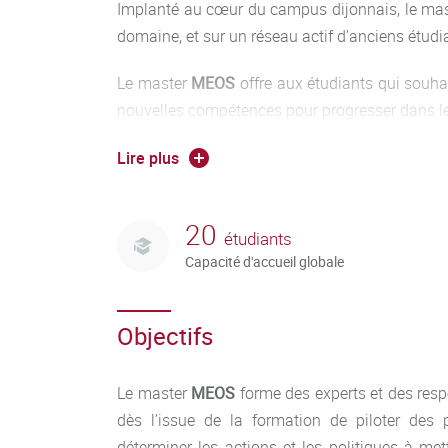
Implanté au cœur du campus dijonnais, le ma
domaine, et sur un réseau actif d’anciens étudi
Le master
MEOS
offre aux étudiants qui souhai
nouvelles compétences pour progresser dans leur
Le master
MEOS
a
ccueille des promotions limi
Lire plus
20
étudiants
Capacité d'accueil globale
Objectifs
Le master
MEOS
forme des experts et des re
dès l’issue de la formation de piloter des 
déterminer les actions et les politiques à me