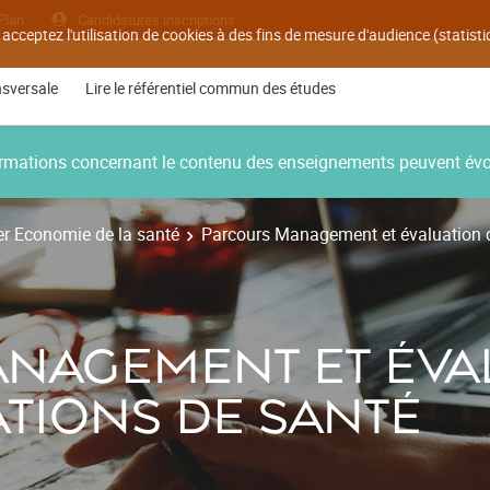
Plan
Candidatures inscriptions
 acceptez l'utilisation de cookies à des fins de mesure d'audience (statis
nsversale
Lire le référentiel commun des études
nformations concernant le contenu des enseignements peuvent év
r Economie de la santé
Parcours Management et évaluation d
NAGEMENT ET ÉVA
TIONS DE SANTÉ