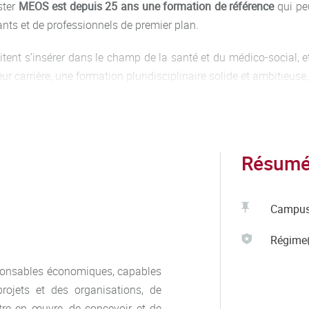
ster
MEOS
est depuis 25 ans une formation de référence
qui
pe
ants et de professionnels de premier plan.
tent s’insérer dans le champ de la santé et du médico-social, e
 carrière, une formation pluridisciplinaire solide et ambitieuse,
tées à 20 étudiants en première et en deuxième année, afin de 
Résumé 
Campu
Régime(
sponsables économiques, capables
projets et des organisations, de
ttre en œuvre, de concevoir et de