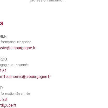
professionnalisation
s
SIER
 formation 1re année
ssier
@
u-bourgogne.fr
ARDO
dagogique 1re année
4.31
t.m1economie
@
u-bourgogne.fr
RD
 formation 2e année
5 28
rd
@
ube.fr