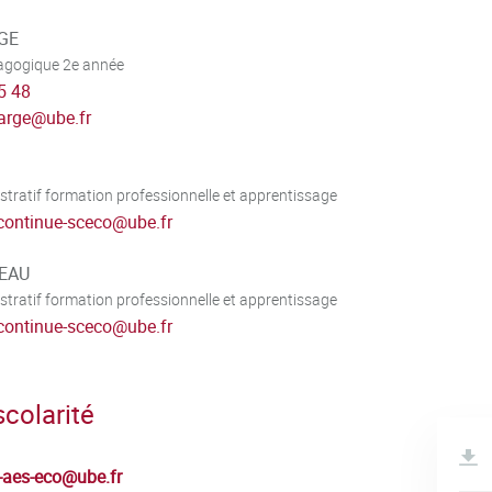
RGE
dagogique 2e année
5 48
arge
@
ube.fr
stratif formation professionnelle et apprentissage
continue-sceco
@
ube.fr
REAU
stratif formation professionnelle et apprentissage
continue-sceco
@
ube.fr
colarité
t-aes-eco
@
ube.fr