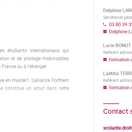
analyse économique, y-compris
Delphine LA
he pour étudier ces situations ;
Secrétariat pé
03 80 39 3
les outils statistiques et
Delphine.L
x questions posées ;
u plan national et régional), leurs
Lucie BONOT
es étudiants internationaux qui
ues ; analyser les problématiques
Référent admini
res sanitaires et
tion et de pilotage mobilisables
formation.
France ou à l’étranger.
Laëtitia TER
médico-économique ;
ble en master1. L’alliance Forthem
Référent admini
formation.
ne constitue un atout dans cette
es des décisions dans le secteur
ovations en santé.
Contact s
en première année. Les étudiants
et de suivre des séminaires de
scolarite.droi