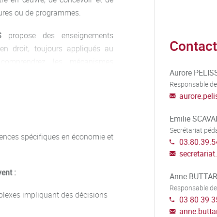
tures ou de programmes.
S
propose des enseignements
Contact
 en droit, toujours appliqués au
 comprendrez les mécanismes
Aurore PELIS
 Vous apprendrez à maîtriser et à
Responsable de
r et évaluer les politiques et les
aurore.peli
Emilie SCAV
es étudiants de formation initiale
Secrétariat pé
rmation continue. Elle peut être
ences spécifiques en économie et
03.80.39.5
s problématiques actuelles des
secretaria
erez les outils stratégiques des
ent :
urs. La seconde année est conçue
Anne BUTTA
Responsable de
e et une progression de carrière
mplexes impliquant des décisions
03 80 39 3
.
anne.butta