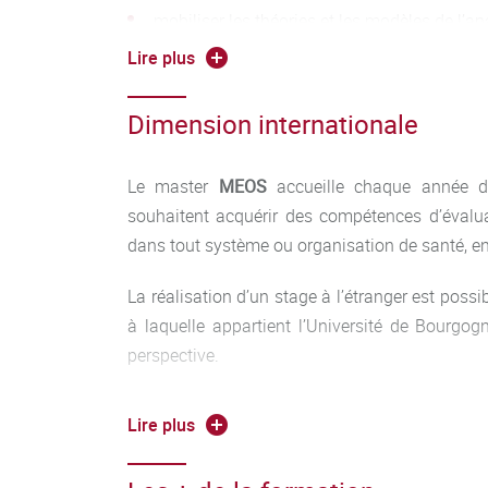
mobiliser les théories et les modèles de l’
leurs avancées récentes issues de la recherc
Lire plus
traiter et analyser l'information en utilisant 
économétriques pertinents pour répondre au
Dimension internationale
identifier les acteurs du système de santé (a
Le master
MEOS
accueille chaque année d
rôles respectifs et leurs logiques économiq
financières et organisationnelles des structu
souhaitent acquérir des compétences d’évalua
médicosociales ;
dans tout système ou organisation de santé, en 
comprendre les méthodes de l’évaluation 
La réalisation d’un stage à l’étranger est possi
à laquelle appartient l’Université de Bourgog
percevoir les dimensions juridiques, éthiqu
perspective.
de la santé, et analyser la diffusion des inn
L’enseignement de l’anglais est obligatoire 
Lire plus
doivent être à même de lire des documents 
A l’issue du Master, les étudiants savent :
recherche en langue anglaise.