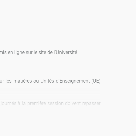
 en ligne sur le site de l’Université.
r les matières ou Unités d’Enseignement (UE)
journés à la première session doivent repasser
capitalisées.
ndividuel, note de synthèse, projet collectif,
dologiques et de communication des étudiants.