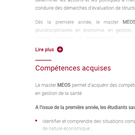
conduire des démarches d’évaluation de struc
Dès la première année, le master
MEO
pluridisciplinaires en économie, en gestion,
champ sanitaire et médicosocial. Vous
d’ensemble et les enjeux du système de santé.
Lire plus
appliquer les méthodes nécessaires pour analyse
stratégies en santé.
Compétences acquises
La seconde année du master
MEOS
accueille d
et des professionnels dans le cadre de la fo
Le master
MEOS
permet d’acquérir des compét
suivie en alternance. Vous comprendrez le
en gestion de la santé.
secteurs sanitaire et médicosocial et maitris
A l’issue de la première année, les étudiants sav
responsables et des évaluateurs de ces secte
pour favoriser une insertion professionnell
identifier et comprendre des situations co
rapides et à hauteur des compétences acquises
de nature économique ;