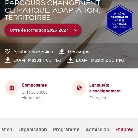
PARCOURS CHANGEMENT
CLIMATIQUE, ADAPTATION,
TERRITOIRES
Ajouter à la sélection
Télécharger
EXAM - Master 1 CClimAT
EXAM - Master 2 CClimAT
Composante
Langue(s)
d'enseignement
UFR Sciences
Humaines
Français
tation
Organisation
Programme
Admission
Et après