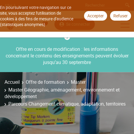
Aller à
En poursuivant votre navigation sur ce
site, vous acceptez l'utilisation de
Accepter
Refuser
cookies à des fins de mesure d'audience
Se connecter
(statistiques anonymes).
Offre en cours de modification : les informations
concernant le contenu des enseignements peuvent évoluer
jusqu’au 30 septembre
Accueil
Offre de formation
Master
Master Géographie, aménagement, environnement et
développement
Parcours Changement climatique, adaptation, territoires