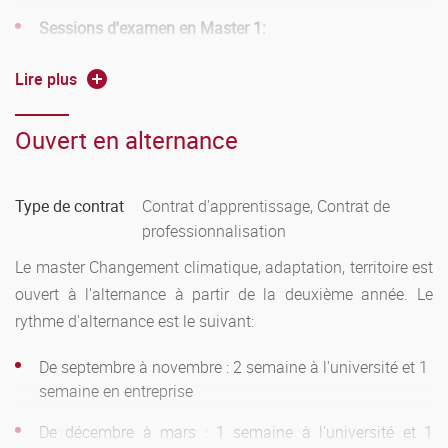
commande en étant force de proposition.
Sessions d'examen en Master 1:
Première session :
janvier pour le semestre 1 et mai pour le
Lire plus
semestre 2
Ouvert en alternance
Deuxième session :
juin pour les deux semestres
Sessions d'examen en Master 2:
Type de contrat
Contrat d'apprentissage, Contrat de
professionnalisation
Première session :
mars pour le semestre 3 et juin pour le
semestre 4
Le master Changement climatique, adaptation, territoire est
ouvert à l'alternance à partir de la deuxième année. Le
Deuxième session :
entre fin septembre et début octobre
rythme d'alternance est le suivant:
pour les deux semestres
De septembre à novembre : 2 semaine à l'université et 1
Règles de validation et capitalisation:
semaine en entreprise
COMPENSATION :
Une compensation s’effectue au niveau
De décembre à mars : 1 semaine à l'université et 1