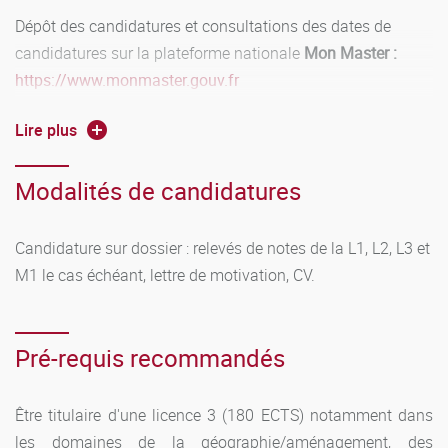
Dépôt des candidatures et consultations des dates de
candidatures sur la plateforme nationale
Mon Master :
https://www.monmaster.gouv.fr
En M2 :
Lire plus
ère
Accès de plein droit : pour les étudiants titulaires de la 1
Modalités de candidatures
année du master mention Histoire de l'art de l’université de
Bourgogne.
Candidature sur dossier : relevés de notes de la L1, L2, L3 et
Accès sur validation d'acquis : pour les étudiants ayant
M1 le cas échéant, lettre de motivation, CV.
ère
validé une 1
année de master dans une autre mention
ère
et/ou une 1
année de master dans une autre université.
Dépôt des candidatures et consultations des dates de
Pré-requis recommandés
candidatures sur l’application
eCandidat
:
https://ecandidat.u-bourgogne.fr
Être titulaire d'une licence 3 (180 ECTS) notamment dans
les domaines de la géographie/aménagement, des