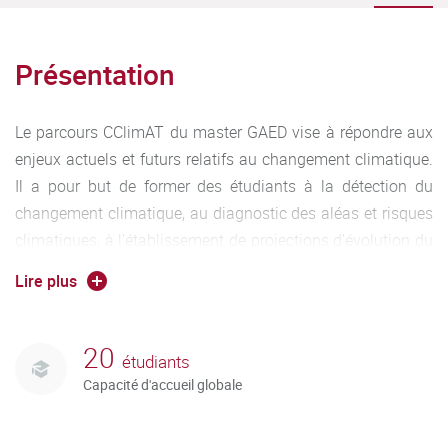
Présentation
Le parcours CClimAT du master GAED vise à répondre aux
enjeux actuels et futurs relatifs au changement climatique.
Il a pour but de former des étudiants à la détection du
changement climatique, au diagnostic des aléas et risques
climatiques, à l’établissement de projections d’évolution du
climat, à l’évaluation des impacts environnementaux et à la
Lire plus
mise en place de politiques d’adaptation, notamment
végétales, des sociétés à ces enjeux. L’échelle visée est celle
des territoires, comme support d’application de politiques
20
étudiants
d’atténuation du changement climatique et de mesures
Capacité d'accueil globale
d’adaptation à ses effets. Les aires urbaines sont
particulièrement ciblées, car s’y concentrent des éléments