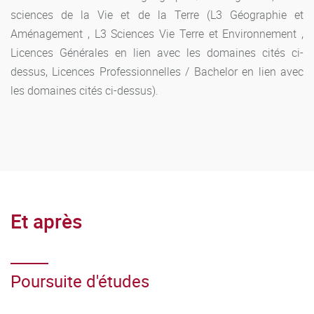
Étudiants internationaux :
candidature sur le site Études
sciences de la Vie et de la Terre (L3 Géographie et
en France
Aménagement , L3 Sciences Vie Terre et Environnement ,
Licences Générales en lien avec les domaines cités ci-
dessus, Licences Professionnelles / Bachelor en lien avec
les domaines cités ci-dessus).
Et après
Poursuite d'études