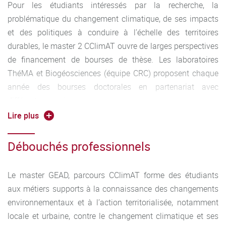
Pour les étudiants intéressés par la recherche, la
problématique du changement climatique, de ses impacts
et des politiques à conduire à l’échelle des territoires
durables, le master 2 CClimAT ouvre de larges perspectives
de financement de bourses de thèse. Les laboratoires
ThéMA et Biogéosciences (équipe CRC) proposent chaque
année des bourses doctorales en partenariat avec
différents organismes :
• Agence De l’Environnement et de la Maîtrise de l’Energie
Lire plus
(ADEME)
• Ministère de la recherche
Débouchés professionnels
• Conseil régional de Bourgogne Franche-Comté
• Contrat CIFRE : Conventions Industrielles de Formation
Le master GEAD, parcours CClimAT forme des étudiants
par la Recherche
aux métiers supports à la connaissance des changements
environnementaux et à l’action territorialisée, notamment
locale et urbaine, contre le changement climatique et ses