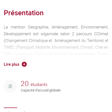
Présentation
La mention Géographie, Aménagement, Environnement,
Développement est organisée selon 2 parcours CClimat
(Changement Climatique et Aménagement du Territoire) et
TMEC (Transport, Mobilité, Environnement, Climat). Créé en
2004, le parcours Transport Mobilité Environnement Climat
du master est basé à Dijon et permet d’approfondir les
Lire plus
thématiques autour de ces quatre mots-clés. L’objectif
principal du master TMEC est de former les étudiants au
développement de la mobilité durable afin de réduire les
20
étudiants
impacts des nuisances associées : artificialisation des
Capacité d'accueil globale
espaces, dépendance énergétique, pollutions
atmosphérique… Le parcours TMEC a pour ambition de
sensibiliser les étudiants à cette double exigence