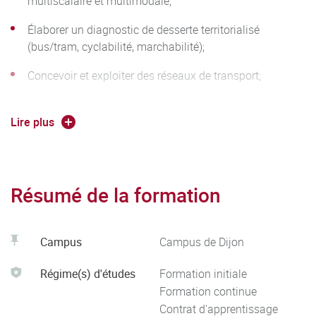
multiscalaire et multimodale;
territoriale et opérateurs de transports. La connaissance du
fonctionnement de ces grandes entreprises constitue le
Élaborer un diagnostic de desserte territorialisé
(bus/tram, cyclabilité, marchabilité);
maillon essentiel de cette année de
préprofessionnalisation. Cette articulation des secteurs
Concevoir et exploiter des réseaux de transport;
public et privé est abordée selon les 5 domaines de
Programmer une étude/un aménagement en tenant
compétences du parcours TMEC.
compte du contexte réglementaire et des échelons
Lire plus
institutionnels;
Intégrer les données et les outils dans un projet de
planification territoriale.
Résumé de la formation
Campus
Campus de Dijon
Régime(s) d'études
Formation initiale
Formation continue
Contrat d'apprentissage