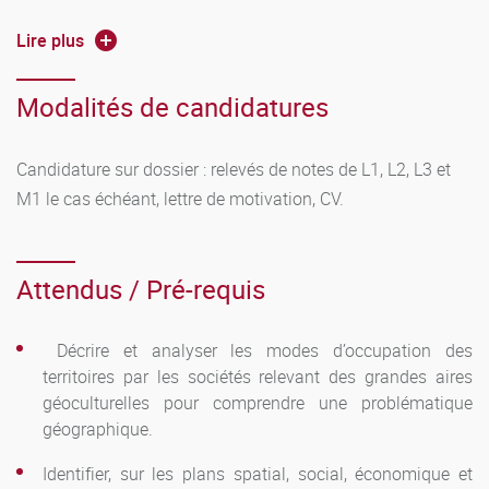
En M2 :
Lire plus
ère
Accès de plein droit : pour les étudiants titulaires de la 1
Modalités de candidatures
année du master mention Géographie de l’université de
Bourgogne.
Candidature sur dossier : relevés de notes de L1, L2, L3 et
Accès sur validation d'acquis : pour les étudiants ayant
M1 le cas échéant, lettre de motivation, CV.
ère
validé une 1
année de master dans une autre mention
ère
et/ou une 1
année de master dans une autre université.
Dépôt des candidatures et consultations des dates de
Attendus / Pré-requis
candidatures sur l’application
eCandidat
:
https://ecandidat.u-bourgogne.fr
Décrire et analyser les modes d’occupation des
territoires par les sociétés relevant des grandes aires
Étudiants internationaux :
candidature sur le site Études
géoculturelles pour comprendre une problématique
en France
géographique.
Identifier, sur les plans spatial, social, économique et