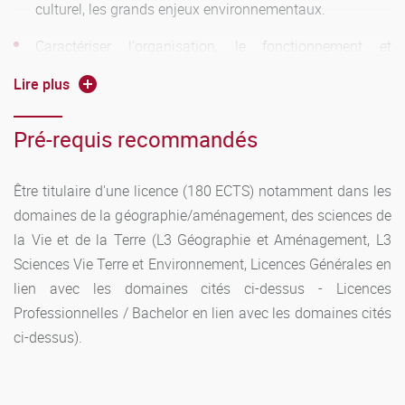
culturel, les grands enjeux environnementaux.
Caractériser l'organisation, le fonctionnement et
l'interaction de l'environnement et des sociétés à
Lire plus
différentes échelles.
Mettre en œuvre les éléments relatifs à la conception, la
Pré-requis recommandés
planification et la programmation liés à une action
d’aménagement.
Être titulaire d'une licence (180 ECTS) notamment dans les
Mobiliser les modèles théoriques et méthodologiques
domaines de la géographie/aménagement, des sciences de
propres à la discipline, statistiques, bibliographiques et
la Vie et de la Terre (L3 Géographie et Aménagement, L3
cartographiques ainsi que les outils d’analyse
Sciences Vie Terre et Environnement, Licences Générales en
d’informations à références spatiales (SIG).
lien avec les domaines cités ci-dessus - Licences
Se servir aisément de la notion d’échelle.
Professionnelles / Bachelor en lien avec les domaines cités
ci-dessus).
Réaliser la collecte raisonnée de données de terrain en
utilisant les outils de l’enquête.