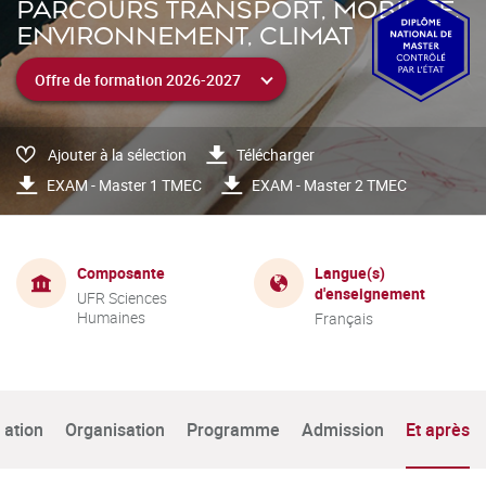
PARCOURS TRANSPORT, MOBILITÉ,
ENVIRONNEMENT, CLIMAT
Ajouter à la sélection
Télécharger
EXAM - Master 1 TMEC
EXAM - Master 2 TMEC
Composante
Langue(s)
d'enseignement
UFR Sciences
Humaines
Français
tation
Organisation
Programme
Admission
Et après