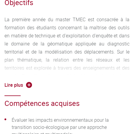
Objectifs
environnementale et sociale pour préparer leur insertion
professionnelle.
La première année du master TMEC est consacrée à la
formation des étudiants concernant la maîtrise des outils
en matière de technique et d'exploitation d'enquête et dans
le domaine de la géomatique appliquée au diagnostic
territorial et de la modélisation des déplacements. Sur le
plan thématique, la relation entre les réseaux et les
territoires est explorée à travers des enseignements et des
projets. Par ailleurs, la capacité à rédiger et répondre à un
appel d'offre est également travaillée dans le cadre d'un jeu
Lire plus
de rôle organisé avec des professionnels du domaine.
Toutes ces compétences seront mises à profit dans la
Compétences acquises
préparation du TER (travail d'étude et de recherche).
Évaluer les impacts environnementaux pour la
La seconde année du master TMEC est consacrée à la
transition socio-écologique par une approche
formation des étudiants sur la relation entre collectivité