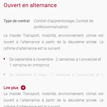
Ouvert en alternance
Deuxième session :
juin pour les deux semestres
Sessions d'examen en Master 2:
Type de contrat
Contrat d'apprentissage, Contrat de
professionnalisation
Première session :
mars pour le semestre 3 et juin pour le
semestre 4
Le master Transport, mobilité, environnement, climat est
ouvert à l'alternance à partir de la deuxième année. Le
Deuxième session :
entre fin septembre et début octobre
rythme d'alternance est le suivant:
pour les deux semestres
De septembre à novembre : 2 semaines à l'université et
Règles de validation et capitalisation:
1 semaine en entreprise
COMPENSATION :
Une compensation s’effectue au niveau
De décembre à mars : 1 semaine à l'université et 1
de chaque semestre. La note semestrielle est calculée à
semaine en entreprise
partir de la moyenne des notes des unités d’enseignements
Lire plus
De mars à septembre : temps plein en entreprise
du semestre affectées des coefficients. Le semestre est
Le master Transport, mobilité, environnement, climat est
validé si la moyenne générale des notes des UE pondérées
ouvert à l'alternance à partir de la deuxième année. Le
Les candidats relevant de la formation continue doivent
par les coefficients est supérieure ou égale à 10 sur 20.
rythme d'alternance est le suivant: