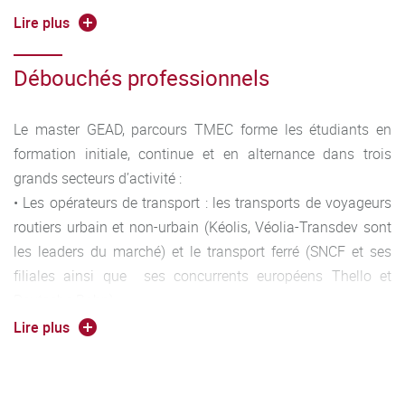
• Ministère de la recherche
Lire plus
• Conseil régional de Bourgogne Franche-Comté
• Contrat CIFRE : Conventions Industrielles de Formation
Débouchés professionnels
par la REcherche
Le master GEAD, parcours TMEC forme les étudiants en
formation initiale, continue et en alternance dans trois
grands secteurs d’activité :
• Les opérateurs de transport : les transports de voyageurs
routiers urbain et non-urbain (Kéolis, Véolia-Transdev sont
les leaders du marché) et le transport ferré (SNCF et ses
filiales ainsi que ses concurrents européens Thello et
Deutsche Bahn)
• Les collectivités territoriales : la compétence « Transport »
Lire plus
des communautés d’agglomérations et communautés
urbaines, les régions et les conseils départementaux
• Les bureaux d’étude : assistent les opérateurs de transport