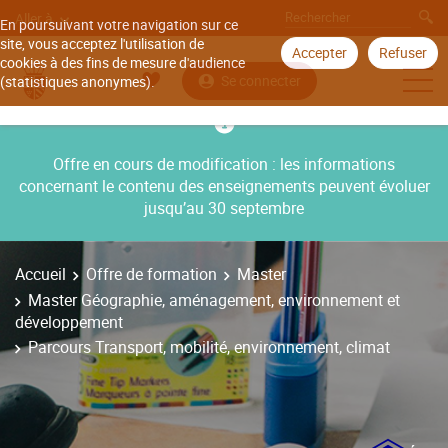
Aller à
En poursuivant votre navigation sur ce
site, vous acceptez l'utilisation de
Accepter
Refuser
cookies à des fins de mesure d'audience
Se connecter
(statistiques anonymes).
Offre en cours de modification : les informations
concernant le contenu des enseignements peuvent évoluer
jusqu’au 30 septembre
Accueil
Offre de formation
Master
Master Géographie, aménagement, environnement et
développement
Parcours Transport, mobilité, environnement, climat