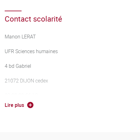
Contact scolarité
Manon LERAT
UFR Sciences humaines
4 bd Gabriel
21072 DIJON cedex
03.80.39.56.13
Lire plus
manon.lerat@ube.fr