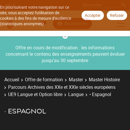
Aller à
En poursuivant votre navigation sur ce
site, vous acceptez l'utilisation de
Accepter
Refuser
cookies à des fins de mesure d'audience
Se connecter
(statistiques anonymes).
Offre en cours de modification : les informations
concernant le contenu des enseignements peuvent évoluer
jusqu’au 30 septembre
Accueil
Offre de formation
Master
Master Histoire
Parcours Archives des XXe et XXIe siècles européens
UE9 Langue et Option libre
Langue
• Espagnol
• ESPAGNOL