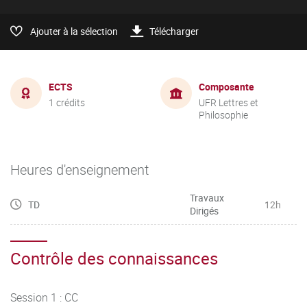
Ajouter à la sélection
Télécharger
ECTS
Composante
1 crédits
UFR Lettres et
Philosophie
Heures d'enseignement
Travaux
TD
12h
Dirigés
Contrôle des connaissances
Session 1 : CC