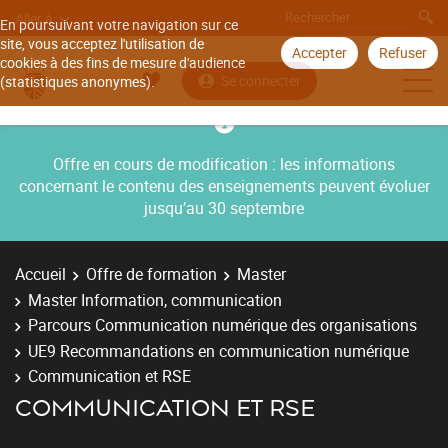
Aller à
En poursuivant votre navigation sur ce
site, vous acceptez l'utilisation de
Accepter
Refuser
cookies à des fins de mesure d'audience
Se connecter
(statistiques anonymes).
Offre en cours de modification : les informations
concernant le contenu des enseignements peuvent évoluer
jusqu’au 30 septembre
Accueil
Offre de formation
Master
Master Information, communication
Parcours Communication numérique des organisations
UE9 Recommandations en communication numérique
Communication et RSE
COMMUNICATION ET RSE