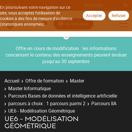
Aller à
En poursuivant votre navigation sur ce
site, vous acceptez l'utilisation de
Accepter
Refuser
cookies à des fins de mesure d'audience
Se connecter
(statistiques anonymes).
Offre en cours de modification : les informations
concernant le contenu des enseignements peuvent évoluer
jusqu’au 30 septembre
Accueil
Offre de formation
Master
Master Informatique
Parcours Bases de données et intelligence artificielle
parcours à choix : 1 parcours parmi 2
Parcours IIA
UE6 - Modélisation Géométrique
UE6 - MODÉLISATION
GÉOMÉTRIQUE