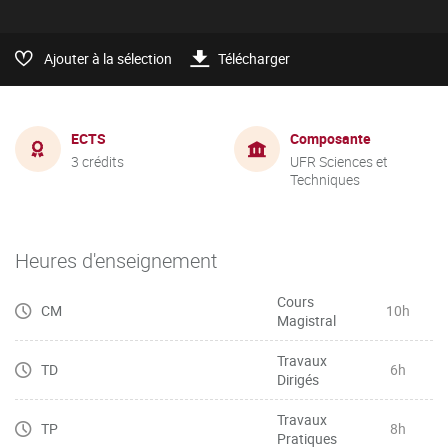
Ajouter à la sélection
Télécharger
ECTS
Composante
3 crédits
UFR Sciences et
Techniques
Heures d'enseignement
Cours
CM
10h
Magistral
Travaux
TD
6h
Dirigés
Travaux
TP
8h
Pratiques