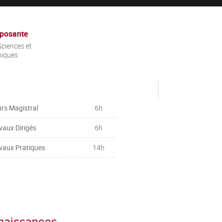
posante
ciences et
niques
rs Magistral
6h
vaux Dirigés
6h
vaux Pratiques
14h
nnaissances