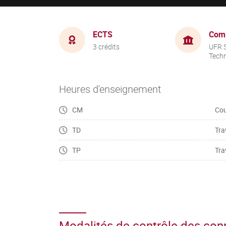
ECTS
Com
3 crédits
UFR S
Tech
Heures d'enseignement
CM
Cou
TD
Tra
TP
Tra
Modalités de contrôle des co