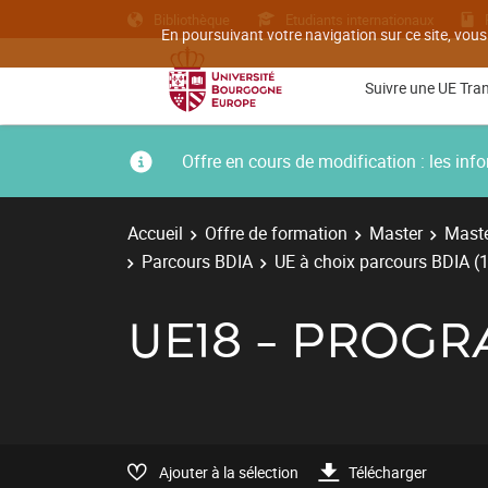
Bibliothèque
Etudiants internationaux
En poursuivant votre navigation sur ce site, vous
Suivre une UE Tra
Offre en cours de modification : les i
Accueil
Offre de formation
Master
Maste
Parcours BDIA
UE à choix parcours BDIA (1
UE18 - PROG
Ajouter à la sélection
Télécharger