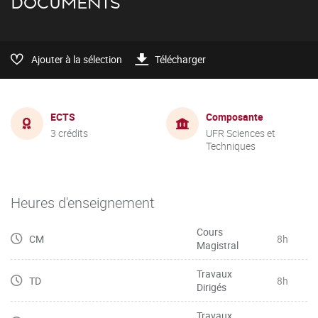
DOCUMENTS
Ajouter à la sélection
Télécharger
ECTS
Composante
3 crédits
UFR Sciences et
Techniques
Heures d'enseignement
Cours
CM
8h
Magistral
Travaux
TD
8h
Dirigés
Travaux