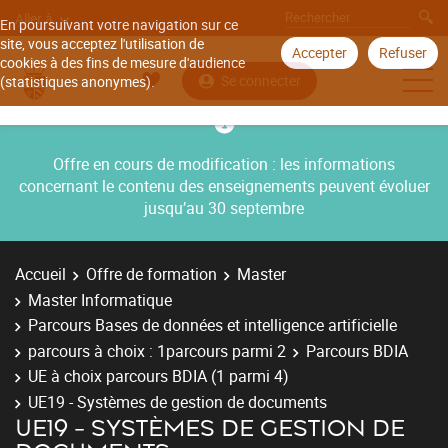
Aller à
En poursuivant votre navigation sur ce
site, vous acceptez l'utilisation de
Accepter
Refuser
cookies à des fins de mesure d'audience
Se connecter
(statistiques anonymes).
Offre en cours de modification : les informations
concernant le contenu des enseignements peuvent évoluer
jusqu’au 30 septembre
Accueil
Offre de formation
Master
Master Informatique
Parcours Bases de données et intelligence artificielle
parcours à choix : 1parcours parmi 2
Parcours BDIA
UE à choix parcours BDIA (1 parmi 4)
UE19 - Systèmes de gestion de documents
UE19 - SYSTÈMES DE GESTION DE