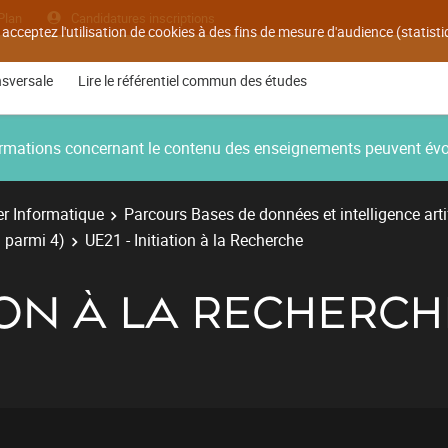
Plan
Candidatures inscriptions
 acceptez l'utilisation de cookies à des fins de mesure d'audience (statis
nsversale
Lire le référentiel commun des études
nformations concernant le contenu des enseignements peuvent év
r Informatique
Parcours Bases de données et intelligence artif
 parmi 4)
UE21 - Initiation à la Recherche
TION À LA RECHERCH