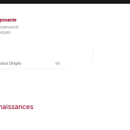
posante
ciences et
niques
vaux Dirigés
6h
nnaissances