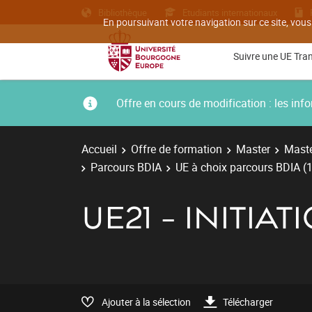
Bibliothèque
Etudiants internationaux
En poursuivant votre navigation sur ce site, vous
Suivre une UE Tra
Offre en cours de modification : les i
Accueil
Offre de formation
Master
Maste
Parcours BDIA
UE à choix parcours BDIA (1
UE21 - INITIA
Ajouter à la sélection
Télécharger