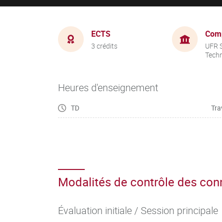
ECTS
Com
3 crédits
UFR S
Tech
Heures d'enseignement
TD
Tra
Modalités de contrôle des co
Évaluation initiale / Session principale