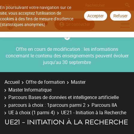
Aller à
En poursuivant votre navigation sur ce
site, vous acceptez l'utilisation de
Accepter
Refuser
cookies à des fins de mesure d'audience
Se connecter
(statistiques anonymes).
Offre en cours de modification : les informations
concernant le contenu des enseignements peuvent évoluer
jusqu’au 30 septembre
Accueil
Offre de formation
Master
Master Informatique
Parcours Bases de données et intelligence artificielle
parcours à choix : 1parcours parmi 2
Parcours IIA
UE à choix (1 parmi 4)
UE21 - Initiation à la Recherche
UE21 - INITIATION À LA RECHERCHE