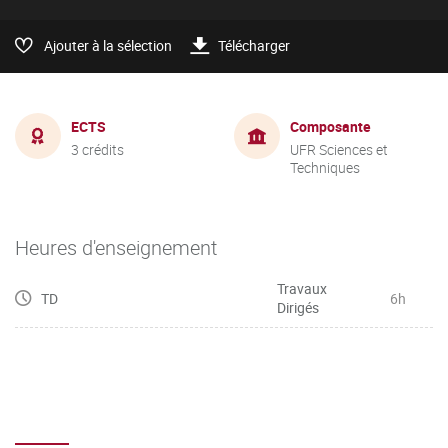
Ajouter à la sélection
Télécharger
ECTS
Composante
3 crédits
UFR Sciences et
Techniques
Heures d'enseignement
Travaux
TD
6h
Dirigés