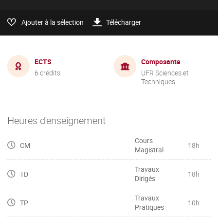
Ajouter à la sélection
Télécharger
ECTS
Composante
6 crédits
UFR Sciences et
Techniques
Heures d'enseignement
Cours
CM
18h
Magistral
Travaux
TD
18h
Dirigés
Travaux
TP
10h
Pratiques