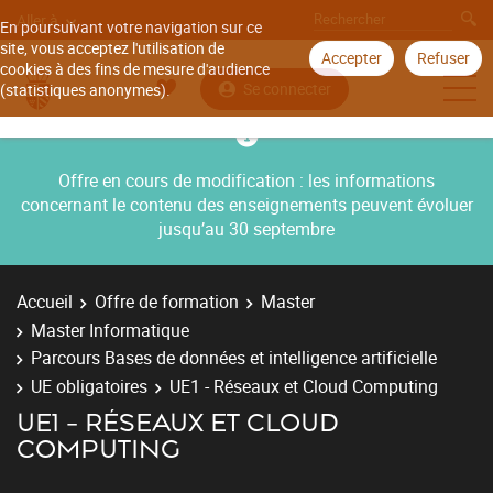
Aller à
En poursuivant votre navigation sur ce
site, vous acceptez l'utilisation de
Accepter
Refuser
cookies à des fins de mesure d'audience
Se connecter
(statistiques anonymes).
Offre en cours de modification : les informations
concernant le contenu des enseignements peuvent évoluer
jusqu’au 30 septembre
Accueil
Offre de formation
Master
Master Informatique
Parcours Bases de données et intelligence artificielle
UE obligatoires
UE1 - Réseaux et Cloud Computing
UE1 - RÉSEAUX ET CLOUD
COMPUTING