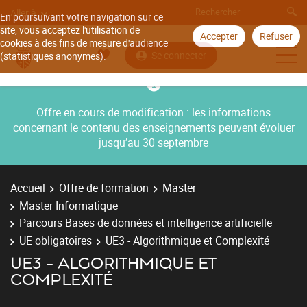
Aller à
En poursuivant votre navigation sur ce
site, vous acceptez l'utilisation de
Accepter
Refuser
cookies à des fins de mesure d'audience
Se connecter
(statistiques anonymes).
Offre en cours de modification : les informations
concernant le contenu des enseignements peuvent évoluer
jusqu’au 30 septembre
Accueil
Offre de formation
Master
Master Informatique
Parcours Bases de données et intelligence artificielle
UE obligatoires
UE3 - Algorithmique et Complexité
UE3 - ALGORITHMIQUE ET
COMPLEXITÉ