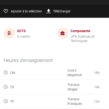
Ajouter à la sélection
Télécharger
ECTS
Composante
6 crédits
UFR Sciences et
Techniques
Heures d'enseignement
Cours
CM
18h
Magistral
Travaux
TD
14h
Dirigés
Travaux
TP
14h
Pratiques