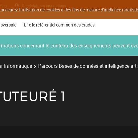
Plan
Candidatures inscriptions
 acceptez l'utilisation de cookies à des fins de mesure d'audience (statis
nsversale
Lire le référentiel commun des études
nformations concernant le contenu des enseignements peuvent év
r Informatique
Parcours Bases de données et intelligence artif
TUTEURÉ 1