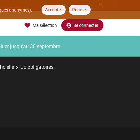
Accepter
Refuser
tiques anonymes).
Ma sélection
Se connecter
oluer jusqu’au 30 septembre
icielle
UE obligatoires