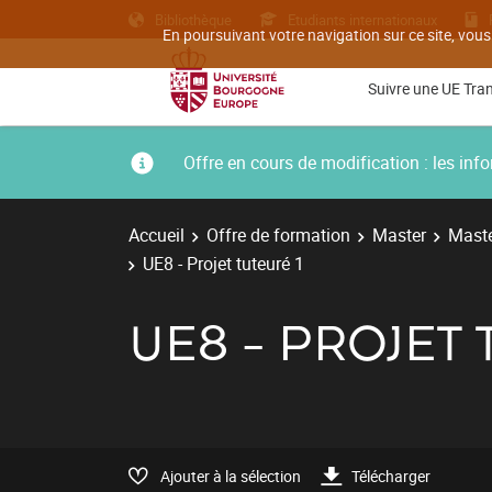
Bibliothèque
Etudiants internationaux
En poursuivant votre navigation sur ce site, vous
Suivre une UE Tra
Offre en cours de modification : les i
Accueil
Offre de formation
Master
Maste
UE8 - Projet tuteuré 1
UE8 - PROJET 
Ajouter à la sélection
Télécharger