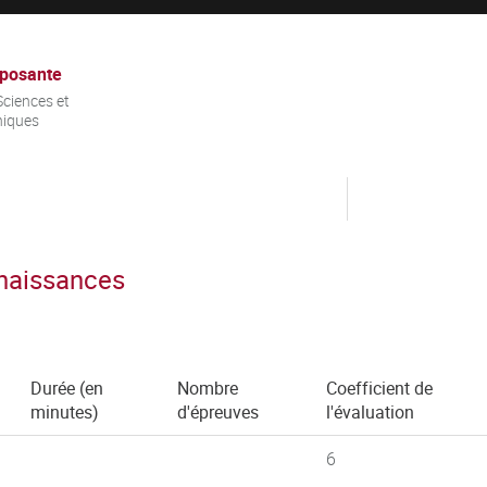
posante
ciences et
niques
nnaissances
Durée (en
Nombre
Coefficient de
minutes)
d'épreuves
l'évaluation
6