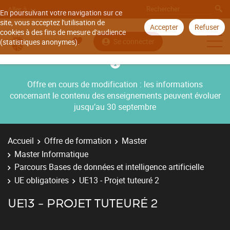
Aller à
En poursuivant votre navigation sur ce
site, vous acceptez l'utilisation de
Accepter
Refuser
cookies à des fins de mesure d'audience
Se connecter
(statistiques anonymes).
Offre en cours de modification : les informations
concernant le contenu des enseignements peuvent évoluer
jusqu’au 30 septembre
Accueil
Offre de formation
Master
Master Informatique
Parcours Bases de données et intelligence artificielle
UE obligatoires
UE13 - Projet tuteuré 2
UE13 - PROJET TUTEURÉ 2